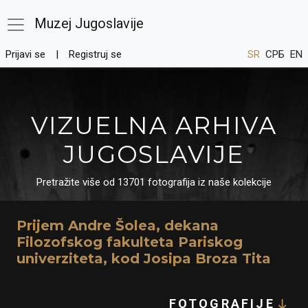
Muzej Jugoslavije
Prijavi se
Registruj se
SR
СРБ
EN
VIZUELNA ARHIVA
JUGOSLAVIJE
Pretražite više od 13701 fotografija iz naše kolekcije
Prijem Andre Šolea, dekana
Filozofskog fakulteta Pariskog
univerziteta, kod Josipa Broza Tita
FOTOGRAFIJE