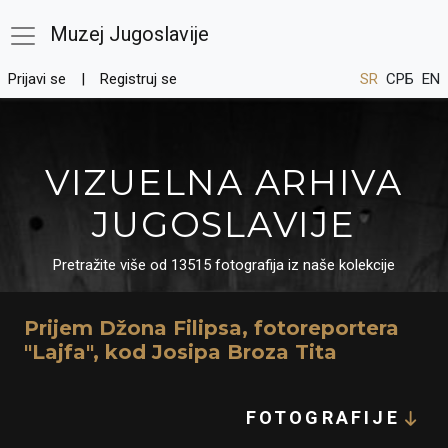
Muzej Jugoslavije
Prijavi se
Registruj se
SR
СРБ
EN
VIZUELNA ARHIVA
JUGOSLAVIJE
Pretražite više od 13515 fotografija iz naše kolekcije
Prijem Džona Filipsa, fotoreportera
"Lajfa", kod Josipa Broza Tita
FOTOGRAFIJE