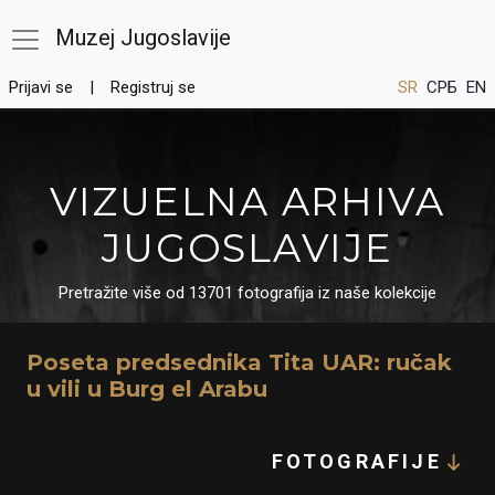
Muzej Jugoslavije
Prijavi se
Registruj se
SR
СРБ
EN
VIZUELNA ARHIVA
JUGOSLAVIJE
Pretražite više od 13701 fotografija iz naše kolekcije
Poseta predsednika Tita UAR: ručak
u vili u Burg el Arabu
FOTOGRAFIJE