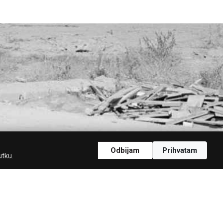
Odbijam
Prihvatam
utku.