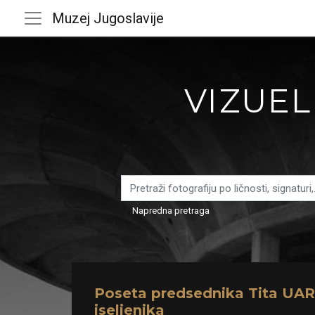
Muzej Jugoslavije
VIZUEL
Napredna pretraga
Poseta predsednika Tita UAR:
iseljenika