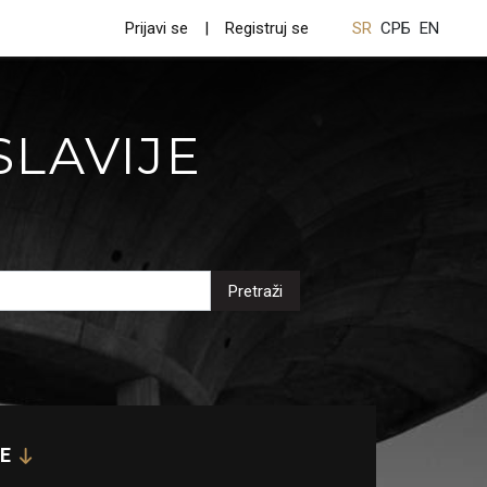
Prijavi se
Registruj se
SR
СРБ
EN
SLAVIJE
Pretraži
E