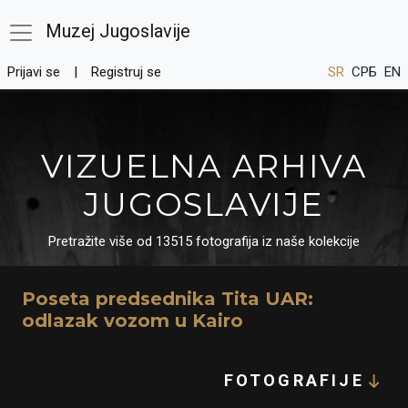
Muzej Jugoslavije
Prijavi se
Registruj se
SR
СРБ
EN
VIZUELNA ARHIVA
JUGOSLAVIJE
Pretražite više od 13515 fotografija iz naše kolekcije
Poseta predsednika Tita UAR:
odlazak vozom u Kairo
FOTOGRAFIJE