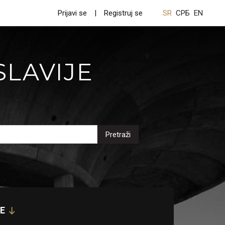
Prijavi se
Registruj se
SR
СРБ
EN
SLAVIJE
Pretraži
E