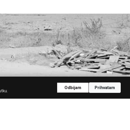
Odbijam
Prihvatam
utku.