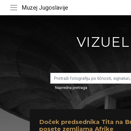
Muzej Jugoslavije
VIZUEL
Napredna pretraga
Doček predsednika Tita na Br
posete zemljama Afrike