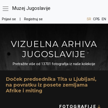
Muzej Jugoslavije
Prijavi se
Registruj se
SR
СРБ
EN
VIZUELNA ARHIVA
JUGOSLAVIJE
Pretražite više od 13701 fotografija iz naše kolekcije
Doček predsednika Tita u Ljubljani,
na povratku iz posete zemljama
Afrike i miting
FOTOGRAFIJE