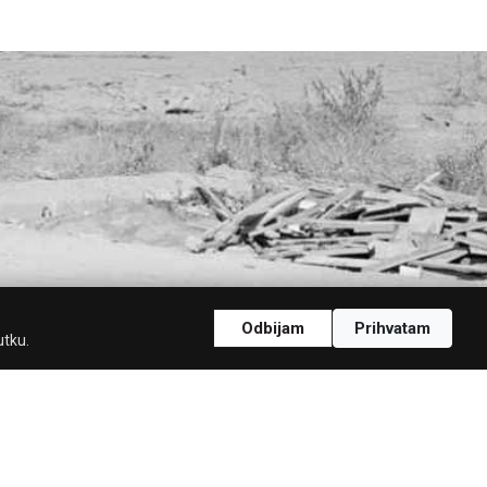
Odbijam
Prihvatam
utku.