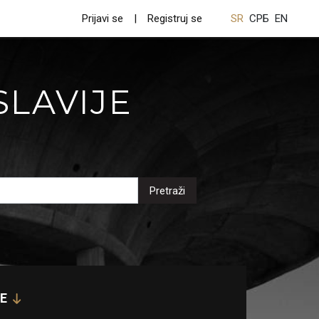
Prijavi se
Registruj se
SR
СРБ
EN
SLAVIJE
Pretraži
E