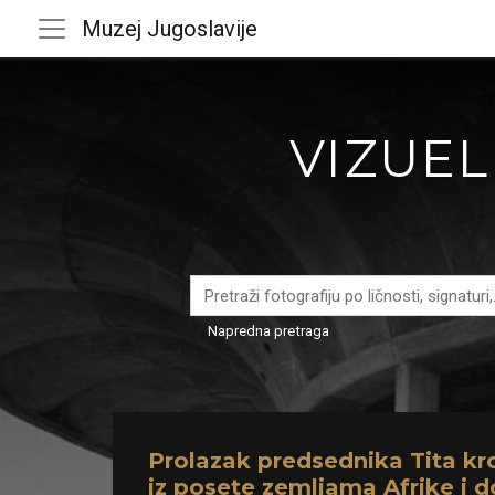
Muzej Jugoslavije
VIZUEL
Napredna pretraga
Prolazak predsednika Tita kr
iz posete zemljama Afrike i d