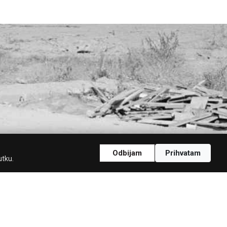
Odbijam
Prihvatam
utku.