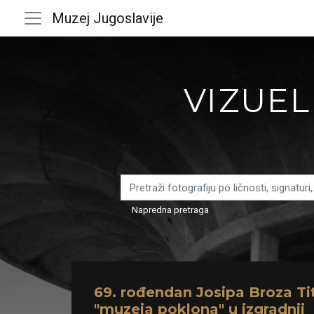
Muzej Jugoslavije
VIZUEL
Napredna pretraga
69. rođendan Josipa Broza Ti
"muzeja poklona" u izgradnji