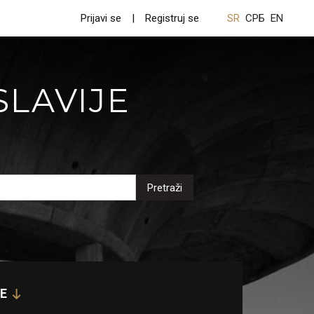
Prijavi se
Registruj se
SR
СРБ
EN
SLAVIJE
Pretraži
E