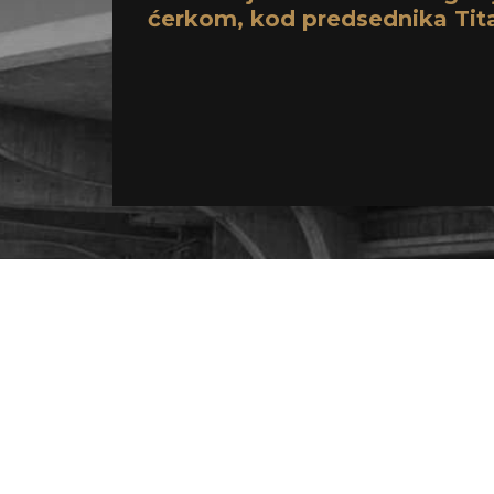
ćerkom, kod predsednika Tit