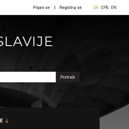
Prijavi se
Registruj se
SR
СРБ
EN
SLAVIJE
Pretraži
E