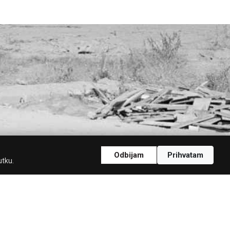
Odbijam
Prihvatam
utku.