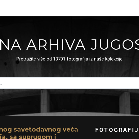
NA ARHIVA JUGO
Pretražite više od 13701 fotografija iz naše kolekcije
vnog savetodavnog veća
FOTOGRAFIJ
ja, sa suprugom i