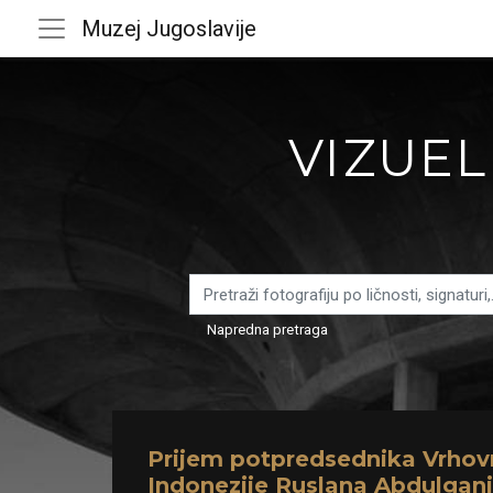
Muzej Jugoslavije
VIZUEL
Napredna pretraga
Prijem potpredsednika Vrho
Indonezije Ruslana Abdulgani