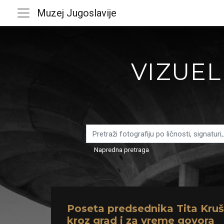
Muzej Jugoslavije
VIZUEL
Napredna pretraga
Poseta predsednika Tita Kruš
kroz grad i za vreme govora