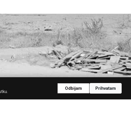
Odbijam
Prihvatam
utku.