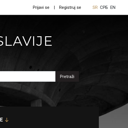
Prijavi se
Registruj se
SR
СРБ
EN
SLAVIJE
Pretraži
E