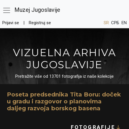
Muzej Jugoslavije
Prijavi se
Registruj se
SR
СРБ
EN
VIZUELNA ARHIVA
JUGOSLAVIJE
Pretražite više od 13701 fotografija iz naše kolekcije
Poseta predsednika Tita Boru: doček
u gradu i razgovor o planovima
daljeg razvoja borskog basena
FOTOGRAFIJE