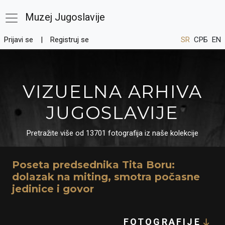
Muzej Jugoslavije
Prijavi se
Registruj se
SR
СРБ
EN
VIZUELNA ARHIVA
JUGOSLAVIJE
Pretražite više od 13701 fotografija iz naše kolekcije
Poseta predsednika Tita Boru:
dolazak na miting, smotra počasne
jedinice i govor
FOTOGRAFIJE