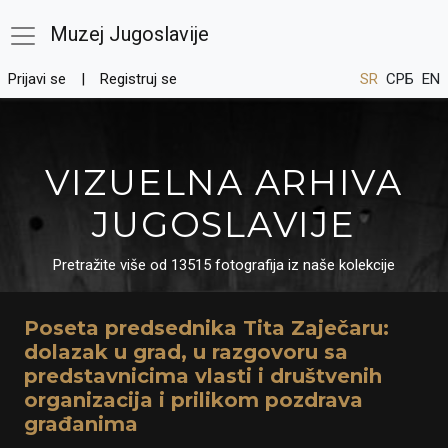
Muzej Jugoslavije
Prijavi se
Registruj se
SR
СРБ
EN
VIZUELNA ARHIVA
JUGOSLAVIJE
Pretražite više od 13515 fotografija iz naše kolekcije
Poseta predsednika Tita Zaječaru:
dolazak u grad, u razgovoru sa
predstavnicima vlasti i društvenih
organizacija i prilikom pozdrava
građanima