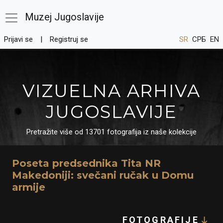
Muzej Jugoslavije
Prijavi se
Registruj se
SR
СРБ
EN
VIZUELNA ARHIVA
JUGOSLAVIJE
Pretražite više od 13701 fotografija iz naše kolekcije
Poseta predsednika Tita NR
Makedoniji: svečani ručak u Domu
armije
FOTOGRAFIJE