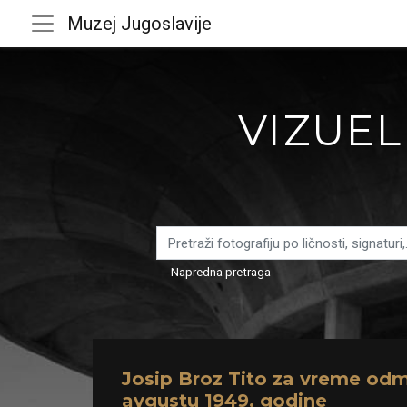
Muzej Jugoslavije
VIZUEL
Napredna pretraga
Josip Broz Tito za vreme od
avgustu 1949. godine