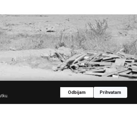
Odbijam
Prihvatam
utku.