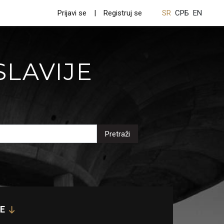
Prijavi se
Registruj se
SR
СРБ
EN
SLAVIJE
Pretraži
E