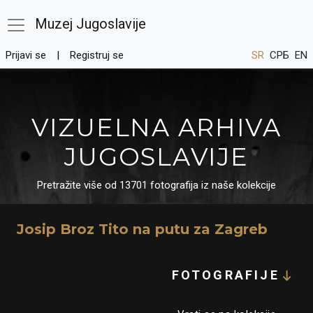
Muzej Jugoslavije
Prijavi se
Registruj se
SR
СРБ
EN
VIZUELNA ARHIVA
JUGOSLAVIJE
Pretražite više od 13701 fotografija iz naše kolekcije
Josip Broz Tito na putu za Zagreb
FOTOGRAFIJE