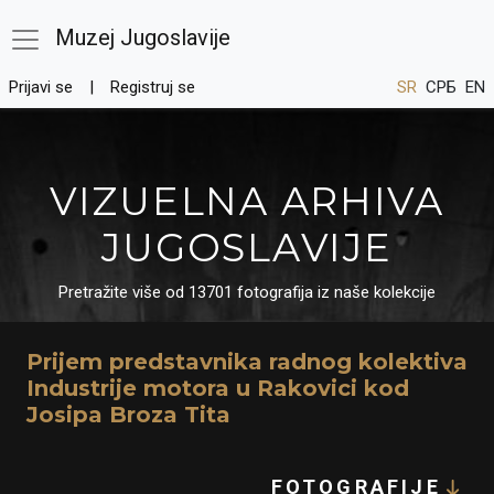
Muzej Jugoslavije
Prijavi se
Registruj se
SR
СРБ
EN
VIZUELNA ARHIVA
JUGOSLAVIJE
Pretražite više od 13701 fotografija iz naše kolekcije
Prijem predstavnika radnog kolektiva
Industrije motora u Rakovici kod
Josipa Broza Tita
FOTOGRAFIJE