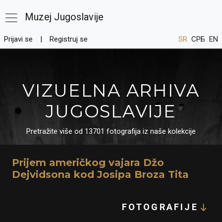
Muzej Jugoslavije
Prijavi se
Registruj se
SR
СРБ
EN
VIZUELNA ARHIVA
JUGOSLAVIJE
Pretražite više od 13701 fotografija iz naše kolekcije
Prijem američkog vajara Džo
Dejvidsona kod Josipa Broza Tita
FOTOGRAFIJE