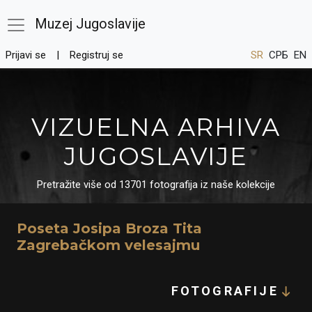
Muzej Jugoslavije
Prijavi se
Registruj se
SR
СРБ
EN
VIZUELNA ARHIVA
JUGOSLAVIJE
Pretražite više od 13701 fotografija iz naše kolekcije
Poseta Josipa Broza Tita
Zagrebačkom velesajmu
FOTOGRAFIJE