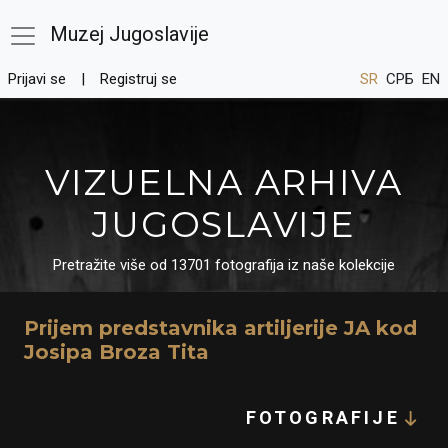
Muzej Jugoslavije
Prijavi se
Registruj se
SR
СРБ
EN
VIZUELNA ARHIVA
JUGOSLAVIJE
Pretražite više od 13701 fotografija iz naše kolekcije
Prijem predstavnika artiljerije JA kod
Josipa Broza Tita
FOTOGRAFIJE