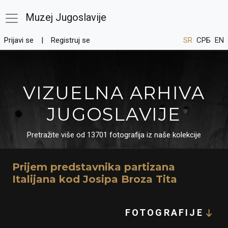
Muzej Jugoslavije
Prijavi se
Registruj se
SR
СРБ
EN
VIZUELNA ARHIVA
JUGOSLAVIJE
Pretražite više od 13701 fotografija iz naše kolekcije
Prijem predstavnika partizana
Italijana kod Josipa Broza Tita
FOTOGRAFIJE