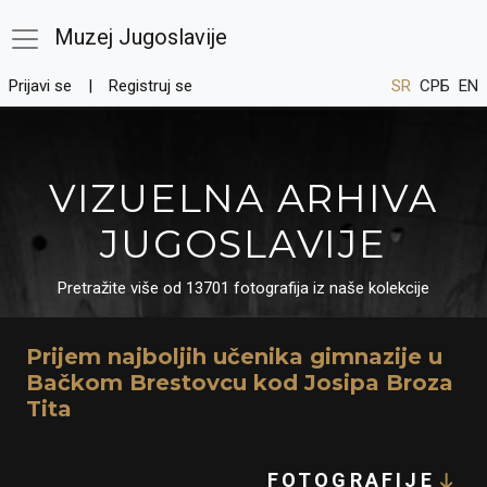
Muzej Jugoslavije
Prijavi se
Registruj se
SR
СРБ
EN
VIZUELNA ARHIVA
JUGOSLAVIJE
Pretražite više od 13701 fotografija iz naše kolekcije
Prijem najboljih učenika gimnazije u
Bačkom Brestovcu kod Josipa Broza
Tita
FOTOGRAFIJE