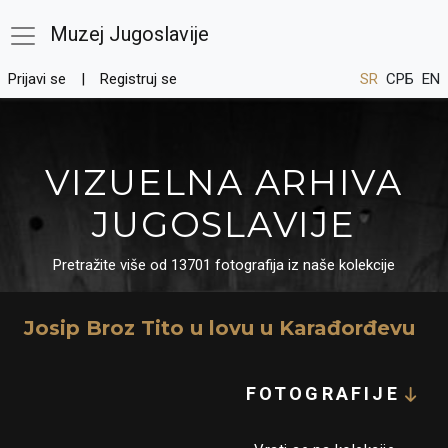
Muzej Jugoslavije
Prijavi se
Registruj se
SR
СРБ
EN
VIZUELNA ARHIVA
JUGOSLAVIJE
Pretražite više od 13701 fotografija iz naše kolekcije
Josip Broz Tito u lovu u Karađorđevu
FOTOGRAFIJE