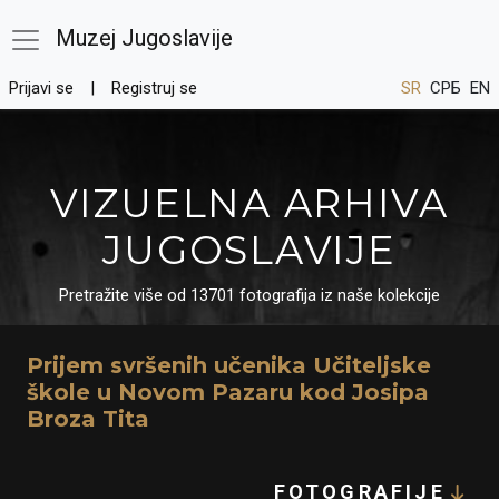
Muzej Jugoslavije
Prijavi se
Registruj se
SR
СРБ
EN
VIZUELNA ARHIVA
JUGOSLAVIJE
Pretražite više od 13701 fotografija iz naše kolekcije
Prijem svršenih učenika Učiteljske
škole u Novom Pazaru kod Josipa
Broza Tita
FOTOGRAFIJE