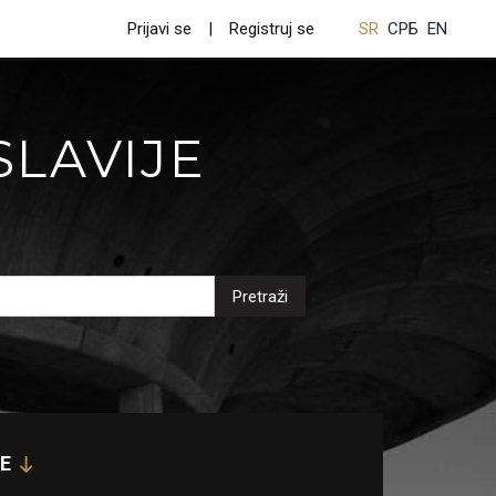
Prijavi se
Registruj se
SR
СРБ
EN
SLAVIJE
Pretraži
E