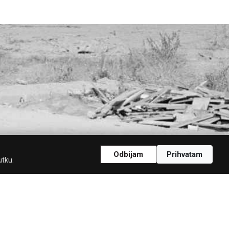
Odbijam
Prihvatam
utku.