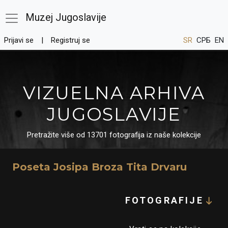
Muzej Jugoslavije
Prijavi se
Registruj se
SR
СРБ
EN
VIZUELNA ARHIVA
JUGOSLAVIJE
Pretražite više od 13701 fotografija iz naše kolekcije
Poseta Josipa Broza Tita Drvaru
FOTOGRAFIJE