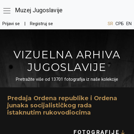
Muzej Jugoslavije
Prijavi se
Registruj se
SR
СРБ
EN
VIZUELNA ARHIVA
JUGOSLAVIJE
Pretražite više od 13701 fotografija iz naše kolekcije
Predaja Ordena republike i Ordena
junaka socijalističkog rada
istaknutim rukovodiocima
FOTOGRAFIJE