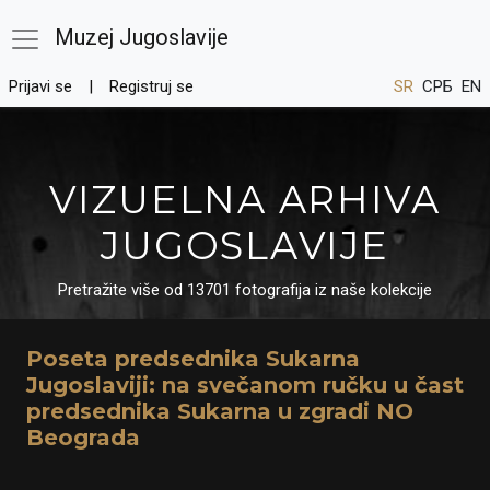
Muzej Jugoslavije
Prijavi se
Registruj se
SR
СРБ
EN
VIZUELNA ARHIVA
JUGOSLAVIJE
Pretražite više od 13701 fotografija iz naše kolekcije
Poseta predsednika Sukarna
Jugoslaviji: na svečanom ručku u čast
predsednika Sukarna u zgradi NO
Beograda