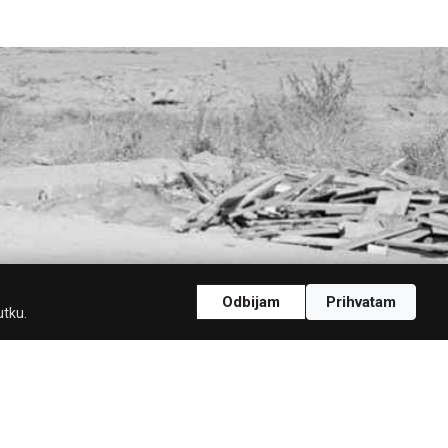
Odbijam
Prihvatam
utku.