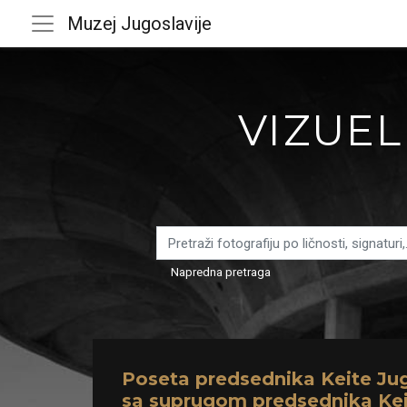
Muzej Jugoslavije
VIZUEL
Napredna pretraga
Poseta predsednika Keite Jug
sa suprugom predsednika Ke