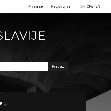
Prijavi se
Registruj se
SR
СРБ
EN
SLAVIJE
Pretraži
E