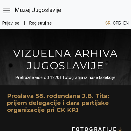
Muzej Jugoslavije
Prijavi se
Registruj se
SR
СРБ
EN
VIZUELNA ARHIVA
JUGOSLAVIJE
Pretražite više od 13701 fotografija iz naše kolekcije
Proslava 58. rođendana J.B. Tita:
prijem delegacije i dara partijske
organizacije pri CK KPJ
FOTOGRAFIJE