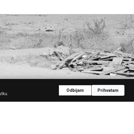
Odbijam
Prihvatam
utku.