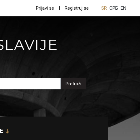
Prijavi se
Registruj se
SR
СРБ
EN
SLAVIJE
Pretraži
E