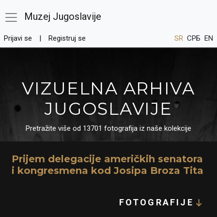
Muzej Jugoslavije
Prijavi se
Registruj se
SR
СРБ
EN
VIZUELNA ARHIVA
JUGOSLAVIJE
Pretražite više od 13701 fotografija iz naše kolekcije
Prijem delegacije američkih senatora
i kongresmena kod Josipa Broza Tita
FOTOGRAFIJE