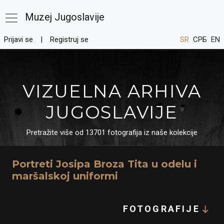
Muzej Jugoslavije
Prijavi se
Registruj se
SR
СРБ
EN
VIZUELNA ARHIVA
JUGOSLAVIJE
Pretražite više od 13701 fotografija iz naše kolekcije
Portreti Josipa Broza Tita u odelu i
maršalskoj uniformi
FOTOGRAFIJE