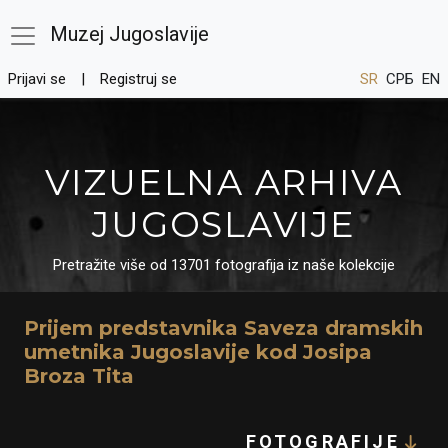
Muzej Jugoslavije
Prijavi se
Registruj se
SR
СРБ
EN
VIZUELNA ARHIVA
JUGOSLAVIJE
Pretražite više od 13701 fotografija iz naše kolekcije
Prijem predstavnika Saveza dramskih
umetnika Jugoslavije kod Josipa
Broza Tita
FOTOGRAFIJE