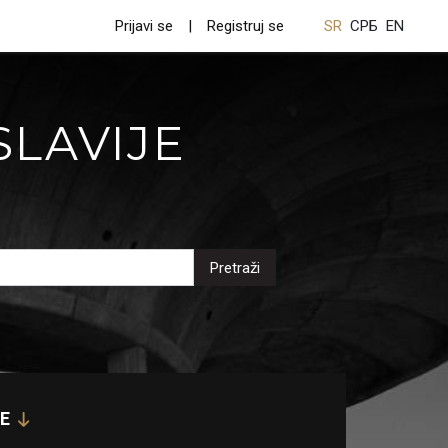
Prijavi se
Registruj se
SR
СРБ
EN
SLAVIJE
Pretraži
E