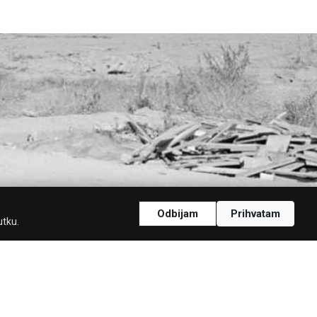
Odbijam
Prihvatam
utku.