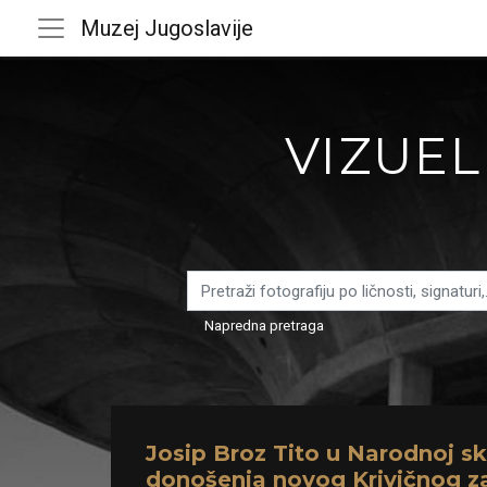
Muzej Jugoslavije
VIZUEL
Napredna pretraga
Josip Broz Tito u Narodnoj sk
donošenja novog Krivičnog z