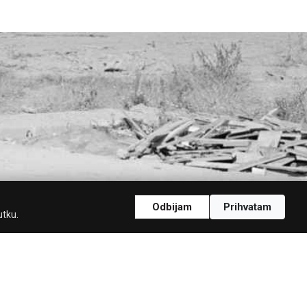
Odbijam
Prihvatam
utku.