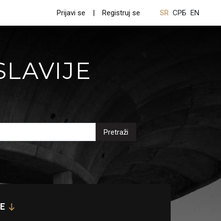
Prijavi se
Registruj se
SR
СРБ
EN
SLAVIJE
Pretraži
E