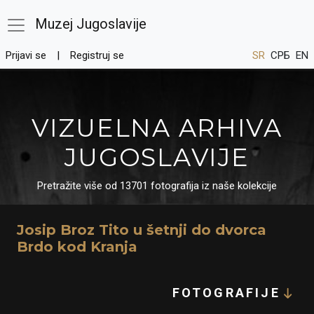
Muzej Jugoslavije
Prijavi se
Registruj se
SR
СРБ
EN
VIZUELNA ARHIVA
JUGOSLAVIJE
Pretražite više od 13701 fotografija iz naše kolekcije
Josip Broz Tito u šetnji do dvorca
Brdo kod Kranja
FOTOGRAFIJE