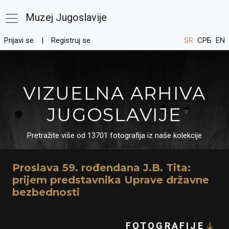
Muzej Jugoslavije
Prijavi se
Registruj se
SR
СРБ
EN
VIZUELNA ARHIVA
JUGOSLAVIJE
Pretražite više od 13701 fotografija iz naše kolekcije
Proslava 59. rođendana J.B. Tita:
prijem predstavnika Uprave državne
bezbednosti
FOTOGRAFIJE