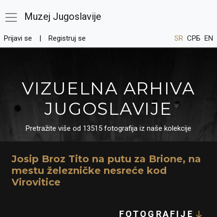
Muzej Jugoslavije
Prijavi se
Registruj se
SR
СРБ
EN
VIZUELNA ARHIVA
JUGOSLAVIJE
Pretražite više od 13515 fotografija iz naše kolekcije
Josip Broz Tito na putu za Brione, na
mestu železničke nesreće kod
Virovitice
FOTOGRAFIJE