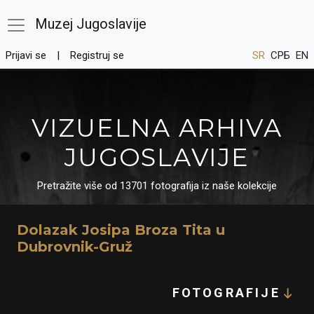
Muzej Jugoslavije
Prijavi se
Registruj se
SR
СРБ
EN
VIZUELNA ARHIVA
JUGOSLAVIJE
Pretražite više od 13701 fotografija iz naše kolekcije
Dolazak Josipa Broza Tita u
Dubrovnik-Gruž
FOTOGRAFIJE