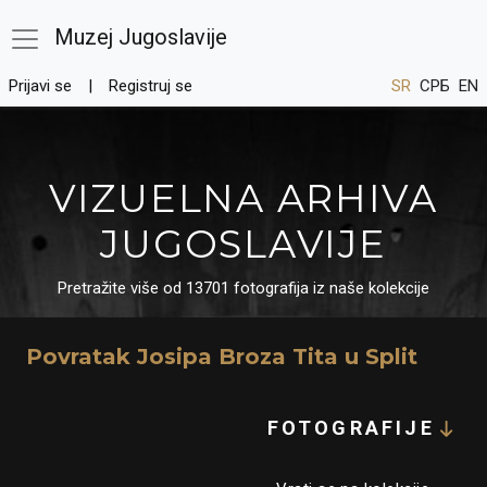
Muzej Jugoslavije
Prijavi se
Registruj se
SR
СРБ
EN
VIZUELNA ARHIVA
JUGOSLAVIJE
Pretražite više od 13701 fotografija iz naše kolekcije
Povratak Josipa Broza Tita u Split
FOTOGRAFIJE