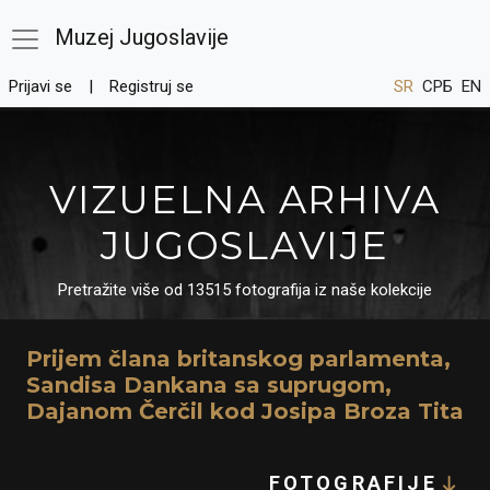
Muzej Jugoslavije
Prijavi se
Registruj se
SR
СРБ
EN
VIZUELNA ARHIVA
JUGOSLAVIJE
Pretražite više od 13515 fotografija iz naše kolekcije
Prijem člana britanskog parlamenta,
Sandisa Dankana sa suprugom,
Dajanom Čerčil kod Josipa Broza Tita
FOTOGRAFIJE