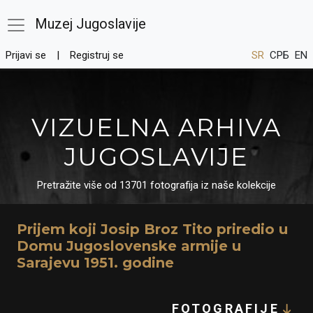
Muzej Jugoslavije
Prijavi se
Registruj se
SR
СРБ
EN
VIZUELNA ARHIVA
JUGOSLAVIJE
Pretražite više od 13701 fotografija iz naše kolekcije
Prijem koji Josip Broz Tito priredio u
Domu Jugoslovenske armije u
Sarajevu 1951. godine
FOTOGRAFIJE