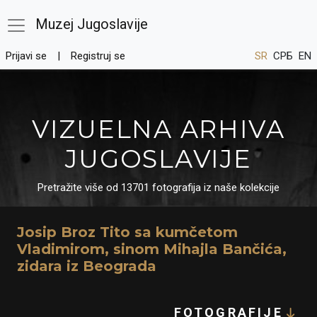
Muzej Jugoslavije
Prijavi se
Registruj se
SR
СРБ
EN
VIZUELNA ARHIVA
JUGOSLAVIJE
Pretražite više od 13701 fotografija iz naše kolekcije
Josip Broz Tito sa kumčetom
Vladimirom, sinom Mihajla Bančića,
zidara iz Beograda
FOTOGRAFIJE