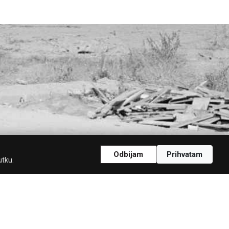
Odbijam
Prihvatam
utku.