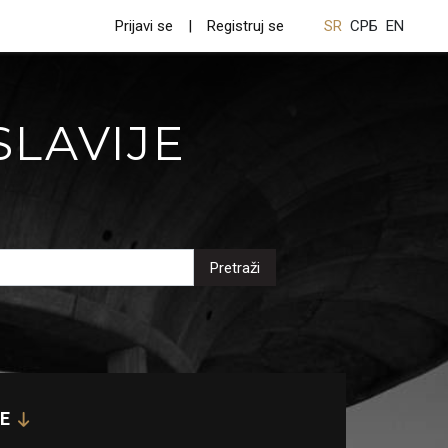
Prijavi se
Registruj se
SR
СРБ
EN
SLAVIJE
Pretraži
E