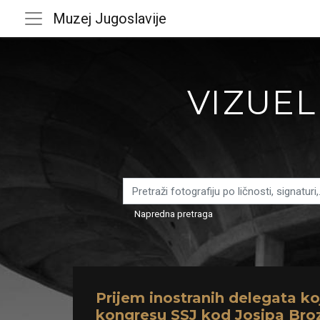
Muzej Jugoslavije
VIZUEL
Napredna pretraga
Prijem inostranih delegata koj
kongresu SSJ kod Josipa Broz