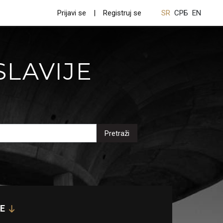
Prijavi se
Registruj se
SR
СРБ
EN
SLAVIJE
Pretraži
E