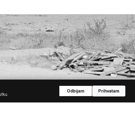
Odbijam
Prihvatam
utku.