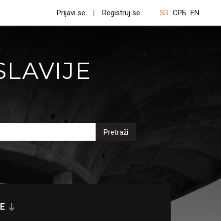
Prijavi se
Registruj se
SR
СРБ
EN
SLAVIJE
Pretraži
E