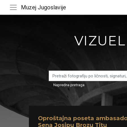
Muzej Jugoslavije
VIZUEL
Napredna pretraga
Oproštajna poseta ambasador
Sena Josipu Brozu Titu