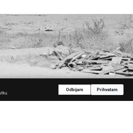
Odbijam
Prihvatam
utku.