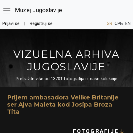
Muzej Jugoslavije
Prijavi se
Registruj se
SR
СРБ
EN
VIZUELNA ARHIVA
JUGOSLAVIJE
Pretražite više od 13701 fotografija iz naše kolekcije
Prijem ambasadora Velike Britanije
ser Ajva Maleta kod Josipa Broza
Tita
FOTOGRAFIJE