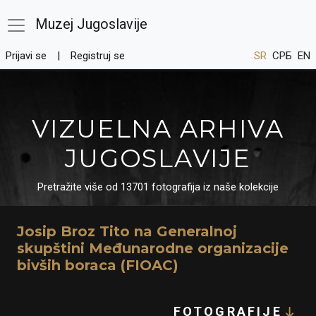
Muzej Jugoslavije
Prijavi se
Registruj se
SR
СРБ
EN
VIZUELNA ARHIVA
JUGOSLAVIJE
Pretražite više od 13701 fotografija iz naše kolekcije
Josip Broz Tito na Generalnoj
skupštini Međunarodne organizacije
bivših boraca (FIOAC)
FOTOGRAFIJE